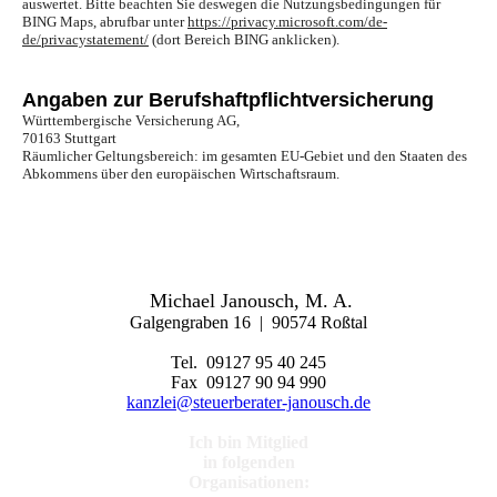
auswertet. Bitte beachten Sie deswegen die Nutzungsbedingungen für
BING Maps, abrufbar unter
https://privacy.microsoft.com/de-
de/privacystatement/
(dort Bereich BING anklicken).
Angaben zur Berufshaftpflichtversicherung
Württembergische Versicherung AG,
70163 Stuttgart
Räumlicher Geltungsbereich: im gesamten EU-Gebiet und den Staaten des
Abkommens über den europäischen Wirtschaftsraum.
Michael Janousch, M. A.
Galgengraben 16 | 90574 Roßtal
Tel. 09127 95 40 245
Fax 09127 90 94 990
kanzlei@steuerberater-janousch.de
Ich bin Mitglied
in folgenden
Organisationen: