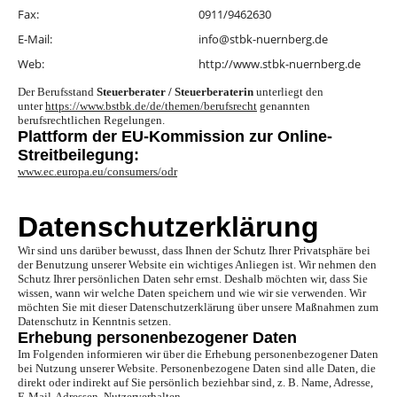
Fax:
0911/9462630
E-Mail:
info@stbk-nuernberg.de
Web:
http://www.stbk-nuernberg.de
Der Berufsstand
Steuerberater / Steuerberaterin
unterliegt den
unter
https://www.bstbk.de/de/themen/berufsrecht
genannten
berufsrechtlichen Regelungen.
Plattform der EU-Kommission zur Online-
Streitbeilegung:
www.ec.europa.eu/consumers/odr
Datenschutz­erklärung
Wir sind uns darüber bewusst, dass Ihnen der Schutz Ihrer Privatsphäre bei
der Benutzung unserer Website ein wichtiges Anliegen ist. Wir nehmen den
Schutz Ihrer persönlichen Daten sehr ernst. Deshalb möchten wir, dass Sie
wissen, wann wir welche Daten speichern und wie wir sie verwenden. Wir
möchten Sie mit dieser Datenschutzerklärung über unsere Maßnahmen zum
Datenschutz in Kenntnis setzen.
Erhebung personenbezogener Daten
Im Folgenden informieren wir über die Erhebung personenbezogener Daten
bei Nutzung unserer Website. Personenbezogene Daten sind alle Daten, die
direkt oder indirekt auf Sie persönlich beziehbar sind, z. B. Name, Adresse,
E-Mail-Adressen, Nutzerverhalten.