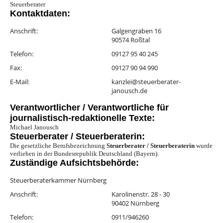
Steuerberater
Kontaktdaten:
Anschrift:
Galgengraben 16
90574 Roßtal
Telefon:
09127 95 40 245
Fax:
09127 90 94 990
E-Mail:
kanzlei@steuerberater-
janousch.de
Verantwortlicher / Verantwortliche für
journalistisch-redaktionelle Texte:
Michael Janousch
Steuerberater / Steuerberaterin:
Die gesetzliche Berufsbezeichnung
Steuerberater / Steuerberaterin
wurde
verliehen in der Bundesrepublik Deutschland (Bayern).
Zuständige Aufsichtsbehörde:
Steuerberaterkammer Nürnberg
Anschrift:
Karolinenstr. 28 - 30
90402 Nürnberg
Telefon:
0911/946260