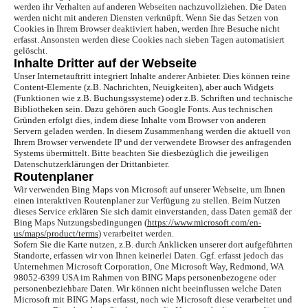
werden ihr Verhalten auf anderen Webseiten nachzuvollziehen. Die Daten
werden nicht mit anderen Diensten verknüpft. Wenn Sie das Setzen von
Cookies in Ihrem Browser deaktiviert haben, werden Ihre Besuche nicht
erfasst. Ansonsten werden diese Cookies nach sieben Tagen automatisiert
gelöscht.
Inhalte Dritter auf der Webseite
Unser Internetauftritt integriert Inhalte anderer Anbieter. Dies können reine
Content-Elemente (z.B. Nachrichten, Neuigkeiten), aber auch Widgets
(Funktionen wie z.B. Buchungssysteme) oder z.B. Schriften und technische
Bibliotheken sein. Dazu gehören auch Google Fonts. Aus technischen
Gründen erfolgt dies, indem diese Inhalte vom Browser von anderen
Servern geladen werden. In diesem Zusammenhang werden die aktuell von
Ihrem Browser verwendete IP und der verwendete Browser des anfragenden
Systems übermittelt. Bitte beachten Sie diesbezüglich die jeweiligen
Datenschutzerklärungen der Drittanbieter.
Routenplaner
Wir verwenden Bing Maps von Microsoft auf unserer Webseite, um Ihnen
einen interaktiven Routenplaner zur Verfügung zu stellen. Beim Nutzen
dieses Service erklären Sie sich damit einverstanden, dass Daten gemäß der
Bing Maps Nutzungsbedingungen (
https://www.microsoft.com/en-
us/maps/product/terms
) verarbeitet werden.
Sofern Sie die Karte nutzen, z.B. durch Anklicken unserer dort aufgeführten
Standorte, erfassen wir von Ihnen keinerlei Daten. Ggf. erfasst jedoch das
Unternehmen Microsoft Corporation, One Microsoft Way, Redmond, WA
98052-6399 USA im Rahmen von BING Maps personenbezogene oder
personenbeziehbare Daten. Wir können nicht beeinflussen welche Daten
Microsoft mit BING Maps erfasst, noch wie Microsoft diese verarbeitet und