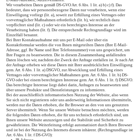
Wir verarbeiten Daten gemäß DS-GVO Art. 6 Abs. 1 lit. a) b) c) f). Das
bedeutet, dass wir personenbezogene Daten nur verarbeiten, wenn eine
Einwilligung vorliegt (lit. a), soweit zur Erfüllung eines Vertrages oder
vorvertraglicher Maßnahmen erforderlich (lit. b), wir rechtlich dazu
verpflichtet sind (lit. c) oder wir ein berechtigtes Interesse an der
Verarbeitung haben (lit. f). Die entsprechende Rechtsgrundlage wird im
Einzelfall benannt.
Bei Ihrer Kontaktaufnahme mit uns per E-Mail oder über ein
Kontaktformular werden die von Ihnen mitgeteilten Daten (Ihre E-Mail-
Adresse, ggf. Ihr Name und Ihre Telefonnummer) von uns gespeichert, um
Ihre Fragen zu beantworten. Die in diesem Zusammenhang anfallenden
Daten löschen wir, nachdem der Zweck der Anfrage entfallen ist. Je nach Art
der Anfrage erheben wir diese Daten mit Ihrer ausdrücklichen Einwilligung
gem. Art. 6 Abs. 1 lit. a) DSGVO, zur Abwicklung und Erfüllung eines
Vertrages oder vorvertraglicher Maßnahmen gem. Art. 6 Abs. 1 lit. b) DS-
GVO oder bei einem berechtigten Interesse gem. Art. 6 Abs. 1 lit. f) DSGVO.
Das berechtigte Interesse liegt dabei darin, Anfragen zu beantworten und
über unsere Produkte und Dienstleistungen zu informieren.
Bei der ausschließlich informatorischen Nutzung der Website, also wenn
Sie sich nicht registrieren oder uns anderweitig Informationen übermitteln,
werden nur die Daten erhoben, die Ihr Browser an den von uns genutzten
Server übermittelt. Wenn Sie unsere Website betrachten möchten, werden
die folgenden Daten erhoben, die für uns technisch erforderlich sind, um
Ihnen unsere Website anzuzeigen und die Stabilität und Sicherheit zu
gewährleisten. Die Weiterleitung erfolgt automatisiert durch Ihren Browser
und ist bei der Nutzung des Internets diesem inhärent. (Rechtsgrundlage ist
Art. 6 Abs. 1 lit. f DS-GVO):
IP-Adresse